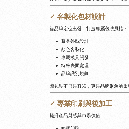
✓ 客製化包材設計
從品牌定位出發，打造專屬包裝風格：
瓶身外型設計
顏色客製化
專屬模具開發
特殊表面處理
品牌識別規劃
讓包裝不只是容器，更是品牌形象的重
✓ 專業印刷與後加工
提升產品質感與市場價值：
絲網印刷