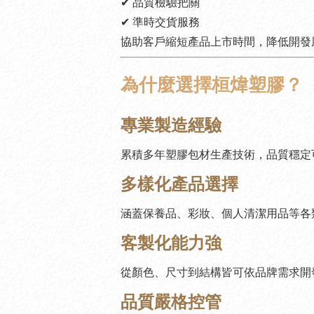
✔ 品質檢驗把關
✔ 準時交貨服務
協助客戶縮短產品上市時間，降低開發
為什麼選擇桓煒塑膠？
專業製造經驗
累積多年塑膠包材生產技術，品質穩定
多樣化產品選擇
涵蓋保養品、彩妝、個人清潔用品等各
客製化能力強
從顏色、尺寸到結構皆可依品牌需求開
品質嚴格控管