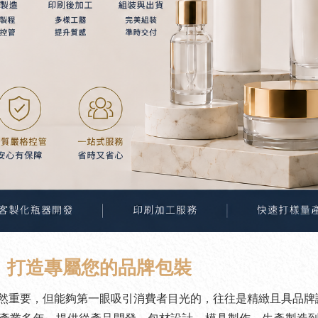
，打造專屬您的品牌包裝
然重要，但能夠第一眼吸引消費者目光的，往往是精緻且具品牌