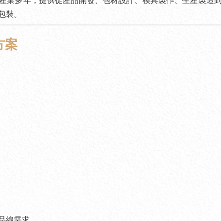
產業多年，提供從產品開發、包材設計、模具製作、生產製造
包裝。
方案
品線需求。