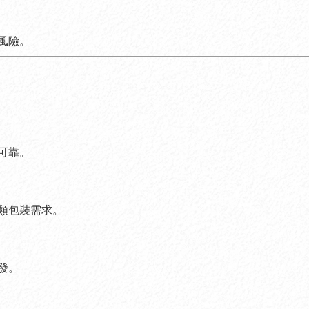
風險。
可靠。
類包裝需求。
發。