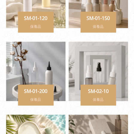
SM-01-120
SM-01-150
保養品
保養品
SM-01-200
SM-02-10
保養品
保養品