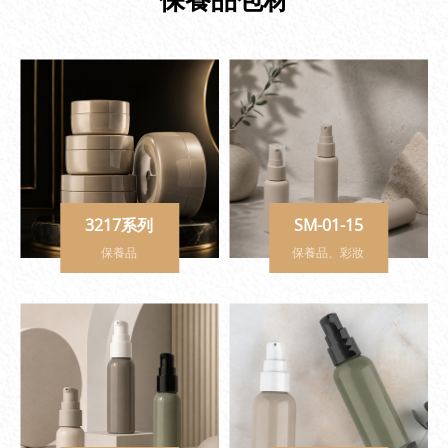
3217系列
SM-01-15
保養品
保養品、彩妝