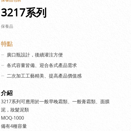
3217系列
保養品
特點
廣口瓶設計，後續灌注方便
各式容量皆備、迎合各式產品需求
二次加工工藝精美、提高產品價值感
介紹
3217系列可應用於一般早晚霜類、一般膏霜類、面膜
泥，妝髮泥類
MOQ-1000
備有4種容量