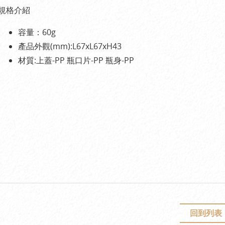
規格介紹
容量：60g
產品外觀(mm):L67xL67xH43
材質:上蓋-PP 瓶口片-PP 瓶身-PP
回到列表