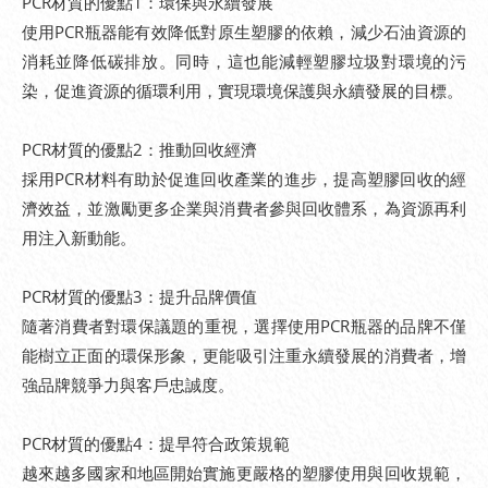
PCR材質的優點1：環保與永續發展
使用PCR瓶器能有效降低對原生塑膠的依賴，減少石油資源的
消耗並降低碳排放。同時，這也能減輕塑膠垃圾對環境的污
染，促進資源的循環利用，實現環境保護與永續發展的目標。
PCR材質的優點2：推動回收經濟
採用PCR材料有助於促進回收產業的進步，提高塑膠回收的經
濟效益，並激勵更多企業與消費者參與回收體系，為資源再利
用注入新動能。
PCR材質的優點3：提升品牌價值
隨著消費者對環保議題的重視，選擇使用PCR瓶器的品牌不僅
能樹立正面的環保形象，更能吸引注重永續發展的消費者，增
強品牌競爭力與客戶忠誠度。
PCR材質的優點4：提早符合政策規範
越來越多國家和地區開始實施更嚴格的塑膠使用與回收規範，