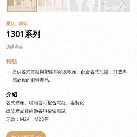
壓頭、噴頭
1301系列
洗護產品
特點
提供各式電鍍與塑膠壓頭及噴頭，配合各式瓶罐，打造專
屬於你的獨特產品。
介紹
各式壓頭、噴頭皆可配合電鍍、客製化
出貨產品皆經過各項檢驗測試
牙數：M24，M28等