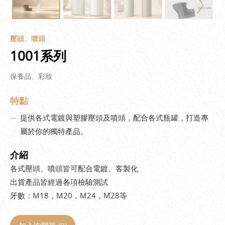
壓頭、噴頭
1001系列
保養品、彩妝
特點
提供各式電鍍與塑膠壓頭及噴頭，配合各式瓶罐，打造專
屬於你的獨特產品。
介紹
各式壓頭、噴頭皆可配合電鍍、客製化
出貨產品皆經過各項檢驗測試
牙數：M18，M20，M24，M28等