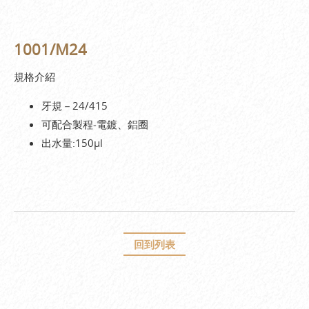
1001/M24
規格介紹
牙規－24/415
可配合製程-電鍍、鋁圈
出水量:150µl
回到列表