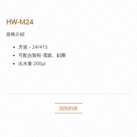
HW-M24
規格介紹
牙規－24/415
可配合製程-電鍍、鋁圈
出水量:200µl
回到列表