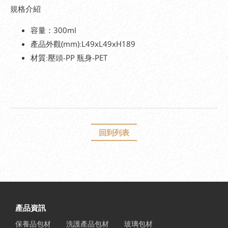
規格介紹
容量：300ml
產品外觀(mm):L49xL49xH189
材質:壓頭-PP 瓶身-PET
回到列表
產品資訊
保養品包材
洗護產品包材
玻璃包材