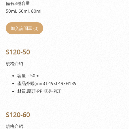
備有3種容量
50ml, 60ml, 80ml
加入詢問單 (
0
)
S120-50
規格介紹
容量：50ml
產品外觀(mm):L49xL49xH189
材質:壓頭-PP 瓶身-PET
S120-60
規格介紹