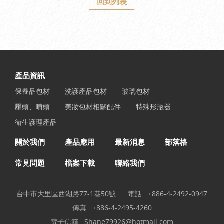
回到列表
產品資訊
保養品包材
洗護產品包材
玻璃包材
壓頭、噴頭
美妝包材相關配件
特殊形瓶器
衛生護理產品
關於我們
產品應用
最新消息
部落格
常見問題
檔案下載
聯絡我們
台中市大里區西湖路77-1巷50號
電話 :
+886-4-2492-0947
傳真 : +886-4-2495-4260
電子信箱 :
Shane79926@hotmail.com