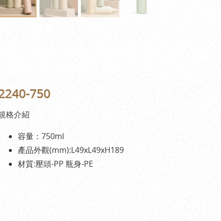
2240-750
規格介紹
容量：750ml
產品外觀(mm):L49xL49xH189
材質:壓頭-PP 瓶身-PE