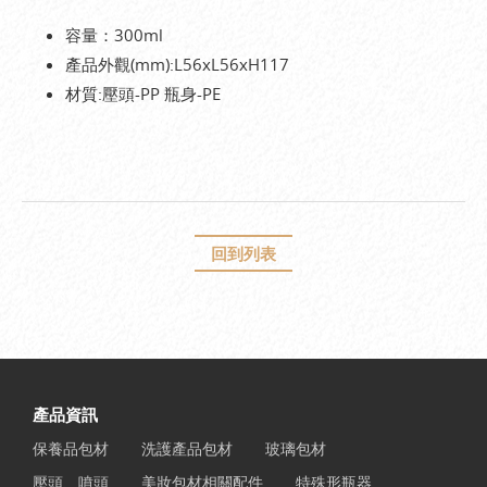
容量：300ml
產品外觀(mm):L56xL56xH117
材質:壓頭-PP 瓶身-PE
回到列表
產品資訊
保養品包材
洗護產品包材
玻璃包材
壓頭、噴頭
美妝包材相關配件
特殊形瓶器