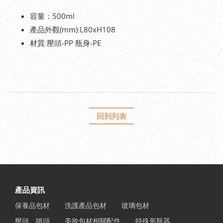
容量：500ml
產品外觀(mm):L80xH108
材質:壓頭-PP 瓶身-PE
回到列表
產品資訊
保養品包材
洗護產品包材
玻璃包材
壓頭、噴頭
美妝包材相關配件
特殊形瓶器