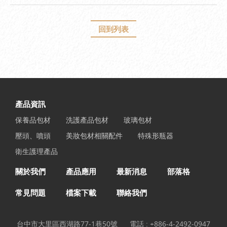
回到列表
產品資訊
保養品包材
洗護產品包材
玻璃包材
壓頭、噴頭
美妝包材相關配件
特殊形瓶器
衛生護理產品
關於我們
產品應用
最新消息
部落格
常見問題
檔案下載
聯絡我們
台中市大里區西湖路77-1巷50號
電話 :
+886-4-2492-0947