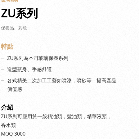
ZU系列
保養品、彩妝
特點
ZU系列為本司玻璃保養系列
造型瓶身、手感舒適
各式精美二次加工工藝如噴漆，噴砂等，提高產品
價值感
介紹
ZU系列可應用於一般精油類，髮油類，精華液類，
香水類
MOQ-3000