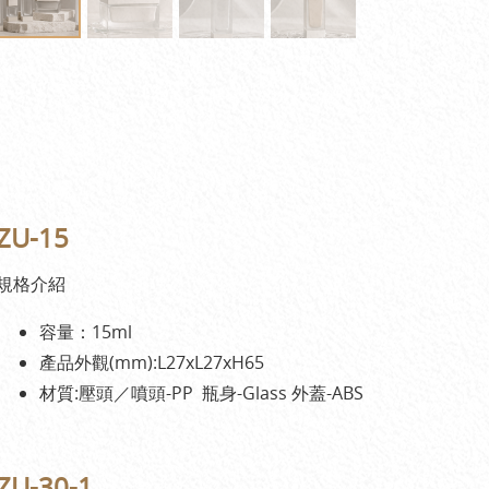
ZU-15
規格介紹
容量：15ml
產品外觀(mm):L27xL27xH65
材質:壓頭／噴頭-PP 瓶身-Glass 外蓋-ABS
ZU-30-1