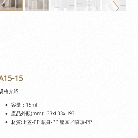
A15-15
規格介紹
容量：15ml
產品外觀(mm):L33xL33xH93
材質:上蓋-PP 瓶身-PP 壓頭／噴頭-PP