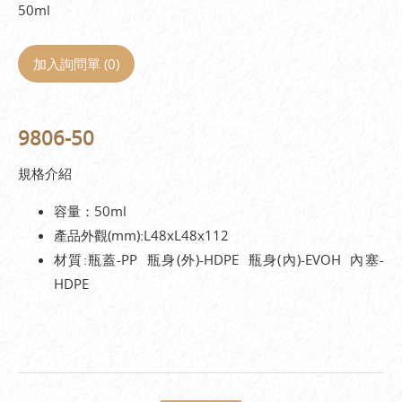
50ml
加入詢問單 (
0
)
9806-50
規格介紹
容量：50ml
產品外觀(mm):L48xL48x112
材質:瓶蓋-PP 瓶身(外)-HDPE 瓶身(內)-EVOH 內塞-
HDPE