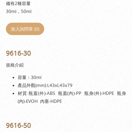
備有2種容量
30ml，50ml
加入詢問單 (
0
)
9616-30
規格介紹
容量：30ml
產品外觀(mm):L43xL43x79
材質:瓶蓋(外)-ABS 瓶蓋(內)-PP 瓶身(外)-HDPE 瓶身
(內)-EVOH 內塞-HDPE
9616-50