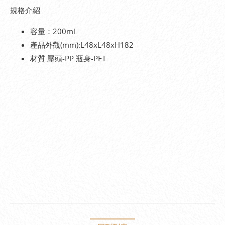
規格介紹
容量：200ml
產品外觀(mm):L48xL48xH182
材質:壓頭-PP 瓶身-PET