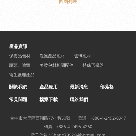
回到列表
產品資訊
保養品包材
洗護產品包材
玻璃包材
壓頭、噴頭
美妝包材相關配件
特殊形瓶器
衛生護理產品
關於我們
產品應用
最新消息
部落格
常見問題
檔案下載
聯絡我們
台中市大里區西湖路77-1巷50號
電話 :
+886-4-2492-0947
傳真 : +886-4-2495-4260
電子信箱 :
Shane79926@hotmail.com