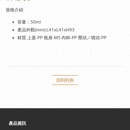
規格介紹
容量：50ml
產品外觀(mm):L41xL41xH93
材質:上蓋-PP 瓶身-MS 內杯-PP 壓頭／噴頭-PP
回到列表
產品資訊