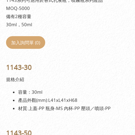
MOQ-5000
備有2種容量
30ml，50ml
加入詢問單 (
0
)
1143-30
規格介紹
容量：30ml
產品外觀(mm):L41xL41xH68
材質:上蓋-PP 瓶身-MS 內杯-PP 壓頭／噴頭-PP
1143-50