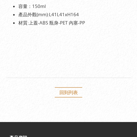
容量：150ml
產品外觀(mm):L41L41xH164
材質:上蓋-ABS 瓶身-PET 內塞-PP
回到列表