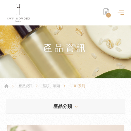
0
產品資訊
1101系列
產品資訊
壓頭、噴頭
產品分類