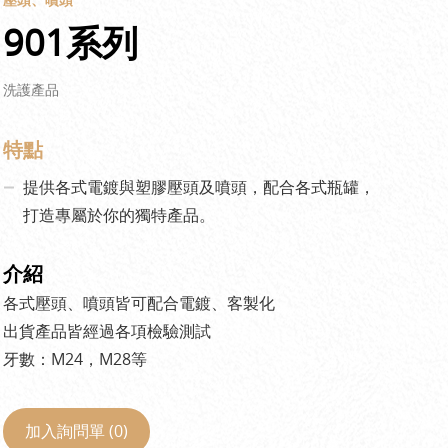
901系列
洗護產品
特點
提供各式電鍍與塑膠壓頭及噴頭，配合各式瓶罐，
打造專屬於你的獨特產品。
介紹
各式壓頭、噴頭皆可配合電鍍、客製化
出貨產品皆經過各項檢驗測試
牙數：M24，M28等
加入詢問單 (
0
)