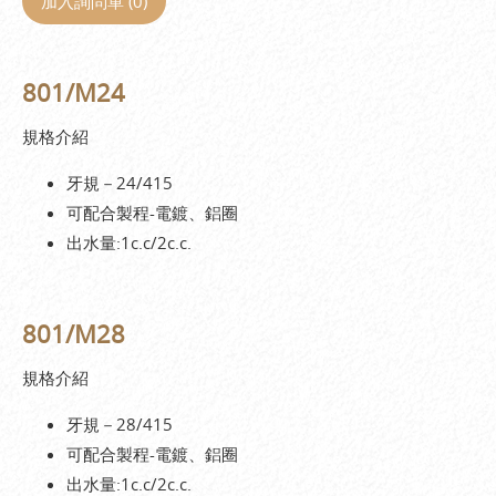
加入詢問單 (
0
)
801/M24
規格介紹
牙規－24/415
可配合製程-電鍍、鋁圈
出水量:1c.c/2c.c.
801/M28
規格介紹
牙規－28/415
可配合製程-電鍍、鋁圈
出水量:1c.c/2c.c.