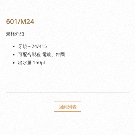
601/M24
規格介紹
牙規－24/415
可配合製程-電鍍、鋁圈
出水量:150µl
回到列表