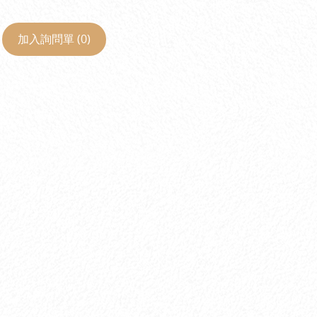
加入詢問單 (
0
)